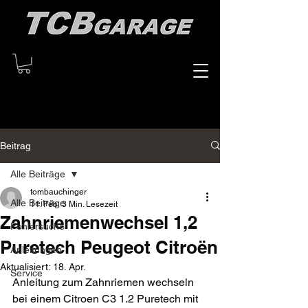
Beitrag
Alle Beiträge
tombauchinger
Alle Beiträge
11. Feb.
3 Min. Lesezeit
Zahnriemenwechsel 1,2
Fehlersuche
Puretech Peugeot Citroën
Anleitungen
Aktualisiert:
18. Apr.
Service
Anleitung zum Zahnriemen wechseln 
bei einem Citroen C3 1.2 Puretech mit 