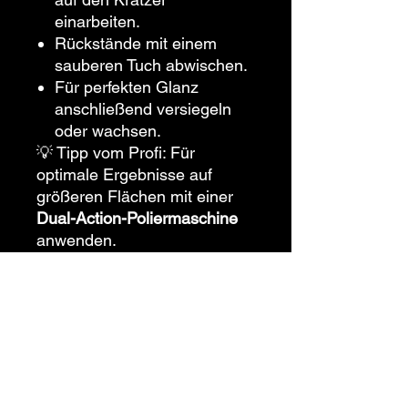
einarbeiten.
Rückstände mit einem
sauberen Tuch abwischen.
Für perfekten Glanz
anschließend versiegeln
oder wachsen.
💡 Tipp vom Profi: Für
optimale Ergebnisse auf
größeren Flächen mit einer
Dual-Action-Poliermaschine
anwenden.
Warum Meguiar’s ScratchX?
Meguiar’s ist eine der
führenden Marken für
Autopflege weltweit. Mit
ScratchX bekommst du ein
Produkt, das in Profi-