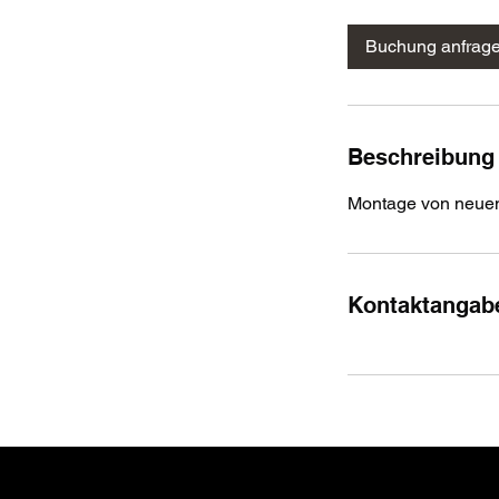
t
d
Buchung anfrag
Beschreibung
Montage von neuen 
Kontaktangab