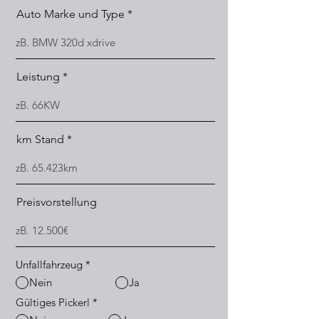
Auto Marke und Type
Leistung
km Stand
Preisvorstellung
Unfallfahrzeug
*
Nein
Ja
Gültiges Pickerl
*