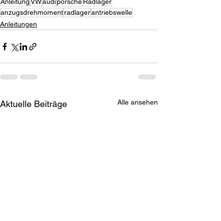
Anleitung
VW
audi
porsche
Radlager
anzugsdrehmoment
radlager
antriebswelle
Anleitungen
Alle ansehen
Aktuelle Beiträge