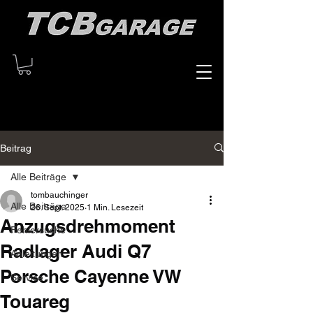
Beitrag
Alle Beiträge
tombauchinger
Alle Beiträge
26. Sept. 2025
1 Min. Lesezeit
Anzugsdrehmoment
Fehlersuche
Radlager Audi Q7
Anleitungen
Porsche Cayenne VW
Service
Touareg