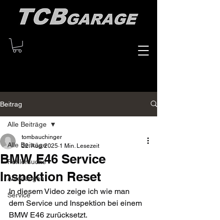
Beitrag
Alle Beiträge
tombauchinger
Alle Beiträge
22. Aug. 2025
1 Min. Lesezeit
BMW E46 Service
Fehlersuche
Inspektion Reset
Anleitungen
In diesem Video zeige ich wie man 
Service
dem Service und Inspektion bei einem 
BMW E46 zurücksetzt.