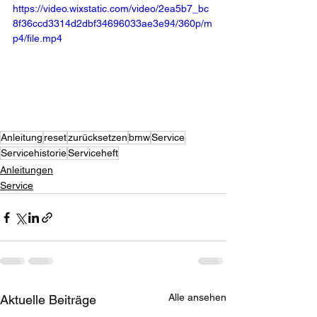
https://video.wixstatic.com/video/2ea5b7_bc
8f36ccd3314d2dbf34696033ae3e94/360p/m
p4/file.mp4
Anleitung
reset
zurücksetzen
bmw
Service
Servicehistorie
Serviceheft
Anleitungen
Service
Alle ansehen
Aktuelle Beiträge