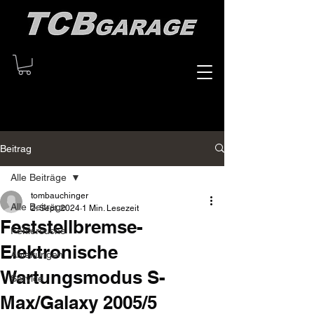
Beitrag
Alle Beiträge
tombauchinger
Alle Beiträge
2. Sept. 2024
1 Min. Lesezeit
Feststellbremse-
Fehlersuche
Elektronische
Anleitungen
Wartungsmodus S-
Service
Max/Galaxy 2005/5