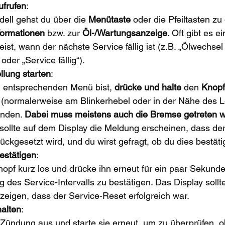
frufen
:
ell gehst du über die 
Menütaste
 oder die Pfeiltasten zu
formationen
 bzw. zur 
Öl-/Wartungsanzeige
. Oft gibt es e
ist, wann der nächste Service fällig ist (z.B. „Ölwechsel 
oder „Service fällig“).
llung starten
:
 entsprechenden Menü bist, 
drücke und halte
 den 
Knopf
 (normalerweise am Blinkerhebel oder in der Nähe des L
nden. 
Dabei muss meistens auch die Bremse getreten 
 sollte auf dem Display die Meldung erscheinen, dass de
rückgesetzt wird, und du wirst gefragt, ob du dies bestät
estätigen
:
opf kurz los und drücke ihn erneut für ein paar Sekunde
g des Service-Intervalls zu bestätigen. Das Display sollt
eigen, dass der Service-Reset erfolgreich war.
alten
:
 Zündung aus und starte sie erneut, um zu überprüfen, o