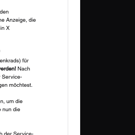
 den 
ine Anzeige, die 
in X 
 
enkrads) für 
werden!
 Nach 
r Service-
igen möchtest.
n, um die 
e nun die 
b der Service-