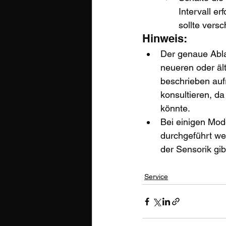
Intervall e
sollte vers
Hinweis:
Der genaue Ablau
neueren oder ält
beschrieben auf
konsultieren, d
könnte.
Bei einigen Mod
durchgeführt we
der Sensorik gib
Service