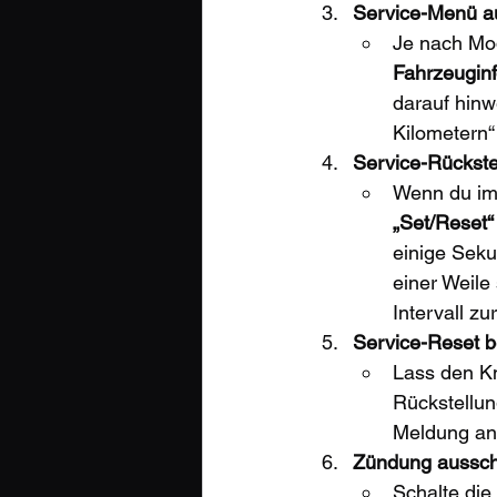
Service-Menü au
Je nach Mod
Fahrzeugin
darauf hinwe
Kilometern“ 
Service-Rückste
Wenn du im
„Set/Reset“
einige Seku
einer Weile
Intervall zu
Service-Reset b
Lass den Kn
Rückstellun
Meldung anz
Zündung aussch
Schalte die