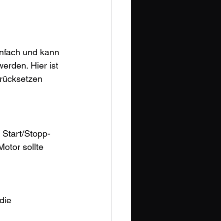
einfach und kann 
erden. Hier ist 
urücksetzen 
 Start/Stopp-
otor sollte 
 
die 