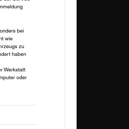
arnmeldung 
onders bei 
ht wie 
hrzeugs zu 
ndert haben 
r Werkstatt 
mputer oder 