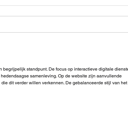
Serivce Reset BMW G20
Serv
G21 LCI (Facelift)
II
en begrijpelijk standpunt. De focus op interactieve digitale dienst
e hedendaagse samenleving. Op de website zijn aanvullende 
 die dit verder willen verkennen. De gebalanceerde stijl van het