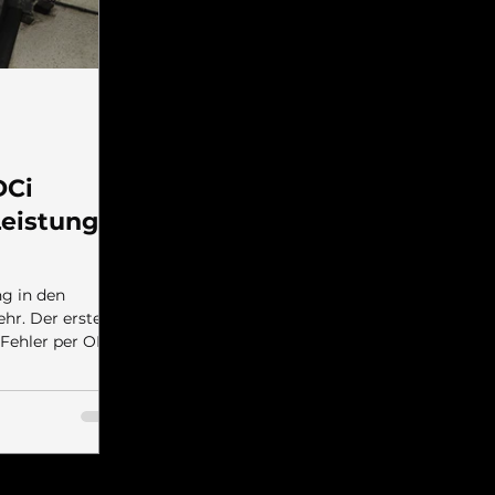
oder Filter verstopft. Bei den
Haldexkupplungen gibt es versch
DCi
Leistung,
ng in den
ehr. Der erste
n Fehler per OBD
9, Drucksensor
 Verdacht gleich
e dieses Problem
toren. Dies zu
. Die obere