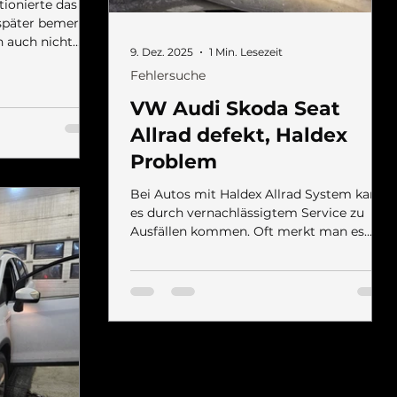
ionierte das
 später bemerkt,
n auch nicht
9. Dez. 2025
1 Min. Lesezeit
verkürzt). Der
Fehlersuche
ückfahrlicht,
euchte. Als
VW Audi Skoda Seat
rne und die
Allrad defekt, Haldex
ng, es kam
 Kabel an.
Problem
rriegelt sein,
geschaltet.
Bei Autos mit Haldex Allrad System kann
osegerät
es durch vernachlässigtem Service zu
Ausfällen kommen. Oft merkt man es
lange nicht, denn es leuchtet keine
Warnlampe auf. Man merkt es dann erst
auf Schnee wenn der Allrad nicht
funktioniert. Im Allrad Steuergerät kann
dann aber zb. der Fehlercode C111307
"Allradantrieb mechanischer Fehler"
hinterlegt sein. Oft ist nicht wirklich was
defekt, sondern einfach nur das Ölsieb