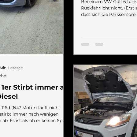
Bei einem VW Golf 6 funkt
Rückfahrlicht nicht. (Erst
dass sich die Parksensore
einschalten, hätte die Suche 
Golf 6 hat nur rechts ein R
links ist die Nebelschlussl
erstes habe ich die Glühbi
Fassung geprüft. War in Ordnu
jedoch keine Spannung am
Kofferraumschloss muss ve
sonst sind die Lampen aus
 Min. Lesezeit
Dann habe ich das Diagn
che
angeschlossen
er Stirbt immer ab.
iesel
116d (N47 Motor) läuft nicht
 stirbt immer nach wenigen
ab. Es ist als ob er keinen Sprit
t bekommt, im Fehlerspeicher
nichts relevantes hinterlegt.