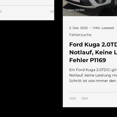
such Über das OBD
gerät habe ich dann den
 (Dieseldruck) ausgelesen, dieser
ber. Nächster Verdacht war das
l. Wenn es offen stehen bleibt
3. Dez. 2025
1 Min. Lesezeit
u viele Abgase angesaugt und
Fehlersuche
r bekommt zu wenig Sauerstoff.
abe ich es ausgebaut und
Ford Kuga 2.0T
Notlauf, Keine 
Fehler P1169
Ein Ford Kuga 2.0TDCi gi
Notlauf, keine Leistung m
Schritt ist wie immer de
auslesen. Fehlercode P116
Kraftstoff wird angezeigt. Aus meiner
Erfahrung heraus fiel der
auf den Dieselfilter. Hatt
schon öfter bei diesen Mo
prüfen geht recht einfach