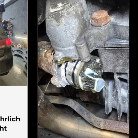
hrlich
cht