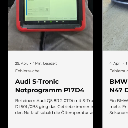
25. Apr.
1 Min. Lesezeit
4. Apr.
1
Fehlersuche
Fehlersu
Audi S-Tronic
BMW 1
Notprogramm P17D4
N47 D
Bei einem Audi Q5 8R 2 0TDi mit S-Tronic
Ein BMW 
DL501 /0B5 ging das Getriebe immer in
mehr. Er
den Notlauf sobald die Öltemperatur auf
Sekunden 
ca. 50° war. Im Fehlerspeicher stand
oder Luf
P17D4 Ventil 3 im Teilgetrien 1 . Dieses
war auch 